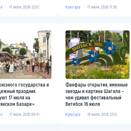
ра
17 июля, 2026 22:02
Культура
17 июля, 2026 17:36
оюзного государства и
Фанфары открытия, именные
дежный праздник
звезды и картина Шагала –
уют 17 июля на
чем удивил фестивальный
янском базаре»
Витебск 16 июля
ра
17 июля, 2026 09:41
Культура
16 июля, 2026 22:13