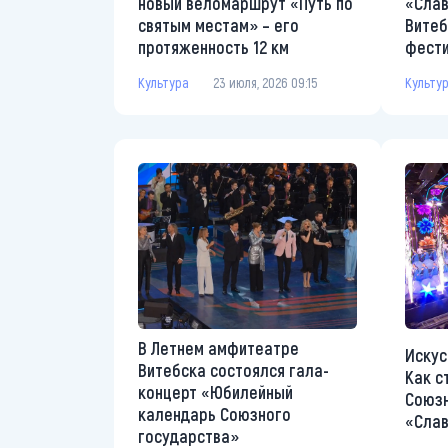
новый веломаршрут «Путь по
«Слав
святым местам» – его
Витеб
протяженность 12 км
фести
Культура
23 июля, 2026 09:15
Культу
В Летнем амфитеатре
Искус
Витебска состоялся гала-
Как с
концерт «Юбилейный
Союзн
календарь Союзного
«Слав
государства»