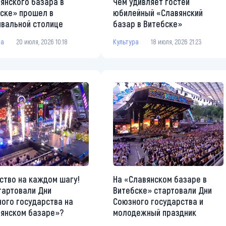
янского базара в
Чем удивляет гостей
ске» прошел в
юбилейный «Славянский
вальной столице
базар в Витебске»
ра
20 июля, 2026 10:18
Культура
18 июля, 2026 21:23
ство на каждом шагу!
На «Славянском базаре в
тартовали Дни
Витебске» стартовали Дни
ого государства на
Союзного государства и
янском базаре»?
молодежный праздник