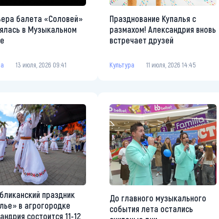
ера балета «Соловей»
Празднование Купалья с
ялась в Музыкальном
размахом! Александрия вновь
ре
встречает друзей
ра
13 июля, 2026 09:41
Культура
11 июля, 2026 14:45
бликанский праздник
До главного музыкального
лье» в агрогородке
события лета остались
андрия состоится 11-12