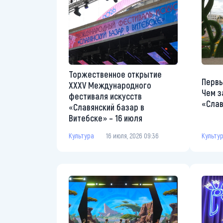
Торжественное открытие
Первы
XXXV Международного
Чем з
фестиваля искусств
«Слав
«Славянский базар в
Витебске» – 16 июля
Культу
Культура
16 июля, 2026 09:36