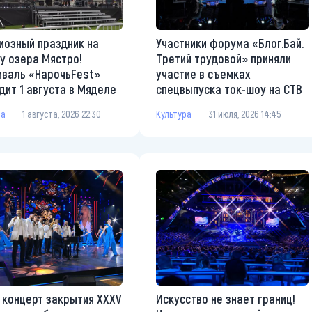
иозный праздник на
Участники форума «Блог.Бай.
у озера Мястро!
Третий трудовой» приняли
валь «НарочьFest»
участие в съемках
дит 1 августа в Мяделе
спецвыпуска ток-шоу на СТВ
ра
1 августа, 2026 22:30
Культура
31 июля, 2026 14:45
 концерт закрытия XXXV
Искусство не знает границ!