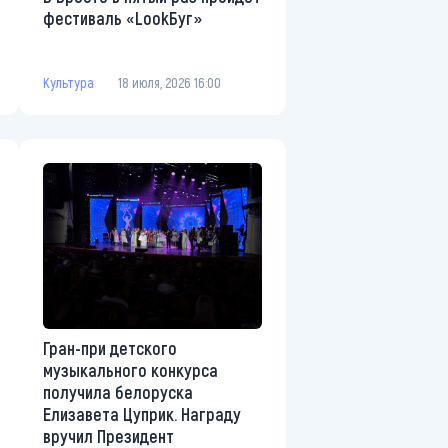
фестиваль «LookБуг»
Культура
18 июля, 2026 16:00
Гран-при детского
музыкального конкурса
получила белоруска
Елизавета Цуприк. Награду
вручил Президент