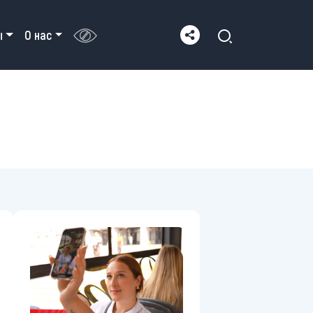
ы
О нас