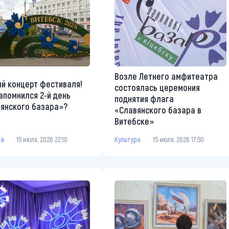
Возле Летнего амфитеатра
й концерт фестиваля!
состоялась церемония
апомнился 2-й день
поднятия флага
янского базара»?
«Славянского базара в
Витебске»
ра
15 июля, 2026 22:10
Культура
15 июля, 2026 17:50