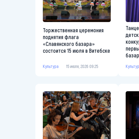
Танце
Торжественная церемония
детск
поднятия флага
конку
«Славянского базара»
первы
состоится 15 июля в Витебске
база
Культура
15 июля, 2026 09:25
Культу