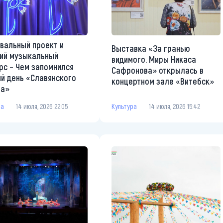
вальный проект и
Выставка «За гранью
ий музыкальный
видимого. Миры Никаса
рс – Чем запомнился
Сафронова» открылась в
й день «Славянского
концертном зале «Витебск»
ра»
Культура
14 июля, 2026 15:42
ра
14 июля, 2026 22:05