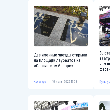
Выста
Две именные звезды открыли
театр
на Площади лауреатов на
чем в
«Славянском базаре»
фести
Культура
16 июля, 2026 17:28
Культу