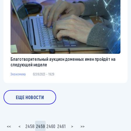
Благотворительный аукцион доменных имен пройдёт на
следующей неделе
Экономика
02.09.2023 - 19:29
ЕЩЕ НОВОСТИ
Нумерация страниц
<<
<
2458
2459
2460
2461
>
>>
Первая страница
Предыдущая страница
Page
Текущая страница
Page
Page
Следующая страница
Последняя страница