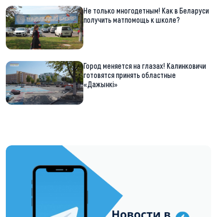
Не только многодетным! Как в Беларуси
получить матпомощь к школе?
Город меняется на глазах! Калинковичи
готовятся принять областные
«Дажынкі»
https://t.me/minskctvby