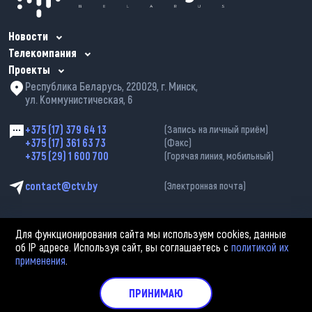
Новости
Телекомпания
Проекты
Республика Беларусь, 220029, г. Минск,
ул. Коммунистическая, 6
+375 (17) 379 64 13
(Запись на личный приём)
+375 (17) 361 63 73
(Факс)
+375 (29) 1 600 700
(Горячая линия, мобильный)
contact@ctv.by
(Электронная почта)
Для функционирования сайта мы используем cookies, данные
об IP адресе. Используя сайт, вы соглашаетесь с
политикой их
применения
.
2002—2026 © ЗАО «Столичное телевидение». При любом использовании
материалов активная гиперссылка на «belarus-news.by» обязательна.
Политика обработки персональных данных
ПРИНИМАЮ