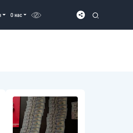
ы
О нас