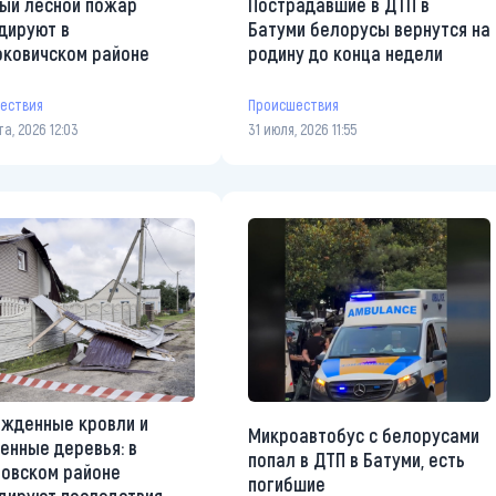
ый лесной пожар
Пострадавшие в ДТП в
дируют в
Батуми белорусы вернутся на
ковичском районе
родину до конца недели
ествия
Происшествия
та, 2026 12:03
31 июля, 2026 11:55
жденные кровли и
Микроавтобус с белорусами
енные деревья: в
попал в ДТП в Батуми, есть
овском районе
погибшие