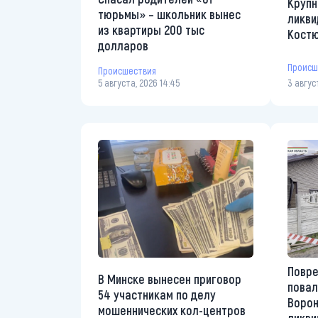
Крупн
тюрьмы» – школьник вынес
ликви
из квартиры 200 тыс
Костю
долларов
Происш
Происшествия
5 августа, 2026 14:45
3 авгус
Повре
В Минске вынесен приговор
повал
54 участникам по делу
Ворон
мошеннических кол-центров