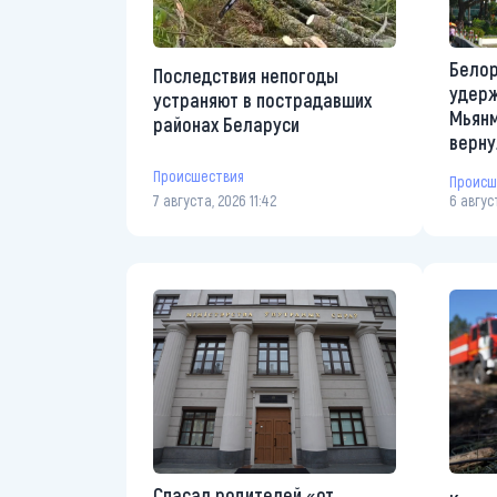
Белор
Последствия непогоды
удерж
устраняют в пострадавших
Мьянм
районах Беларуси
верну
Происшествия
Происш
7 августа, 2026 11:42
6 август
Спасал родителей «от