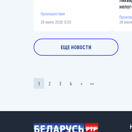
ликви
непо
Происшествия
Происш
29 июля, 2026 12:00
28 июля
ЕЩЕ НОВОСТИ
Нумерация страниц
1
2
3
4
>
>>
Текущая страница
Page
Page
Page
Следующая страница
Последняя страница