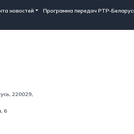
n navigation
нта новостей
Программа передач РТР-Беларус
ЦИИ
усь, 220029,
, 6