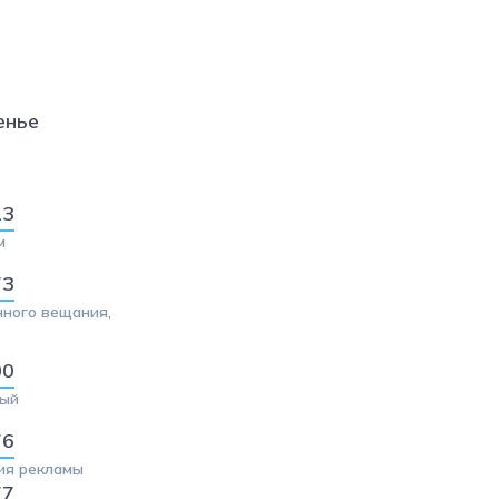
енье
13
м
73
ного вещания,
00
ный
76
ия рекламы
77