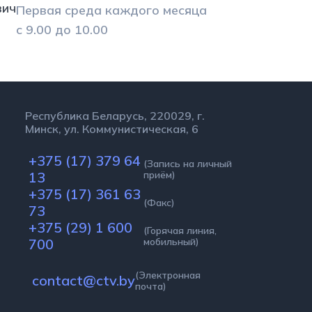
вич
Первая среда каждого месяца
с 9.00 до 10.00
Республика Беларусь, 220029, г.
Минск, ул. Коммунистическая, 6
+375 (17) 379 64
(Запись на личный
13
приём)
+375 (17) 361 63
(Факс)
73
+375 (29) 1 600
(Горячая линия,
700
мобильный)
(Электронная
contact@ctv.by
почта)