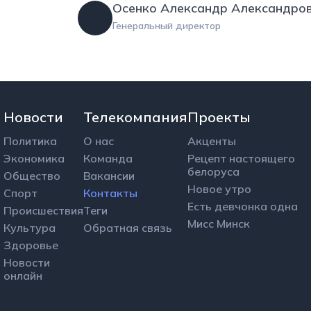
Осенко Александр Александро
Генеральный директор
Новости
Телекомпания
Проекты
Политика
О нас
Акценты
Экономика
Команда
Рецепт настоящего
белоруса
Общество
Вакансии
Новое утро
Спорт
Контакты
Есть девчонка одна
Происшествия
Теги
Мисс Минск
Культура
Обратная связь
Здоровье
Новости
онлайн