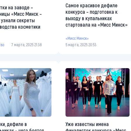
Самое красивое дефиле
тки на заводе –
конкурса – подготовка к
ницы «Мисс Минск –
выходу в купальниках
 узнали секреты
стартовала на «Мисс Минск»
водства косметики
«Мисс Минск»
тво
7 марта, 2025 21:38
5 марта, 2025 20:53
ки, дефиле в
Уже известны имена
ьниках – чего боятся
финалисток конкурса «Мисс