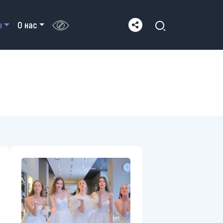
ы
О нас