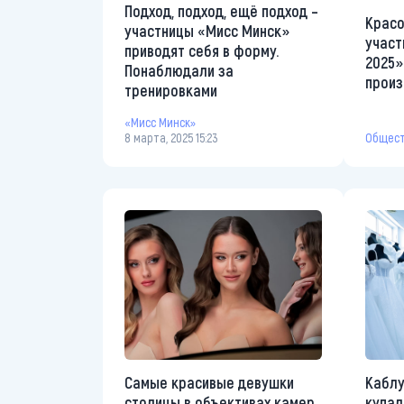
Подход, подход, ещё подход –
Красо
участницы «Мисс Минск»
участ
приводят себя в форму.
2025»
Понаблюдали за
произ
тренировками
«Мисс Минск»
8 марта, 2025 15:23
Общес
Самые красивые девушки
Каблу
столицы в объективах камер
купал