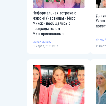
Неформальная встреча с
Девуш
мэром! Участницы «Мисс
Участ
Минск» пообщались с
посет
председателем
Мингорисполкома
«Мисс 
«Мисс Минск»
15 марта, 2025 20:17
13 март