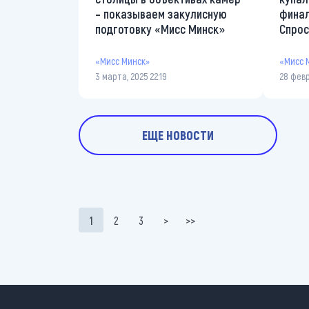
– показываем закулисную
финал
подготовку «Мисс Минск»
Спрос
«Мисс Минск»
«Мисс 
3 марта, 2025 22:19
28 февр
ЕЩЕ НОВОСТИ
Нумерация страниц
1
2
3
>
>>
Текущая страница
Page
Page
Следующая страница
Последняя страница