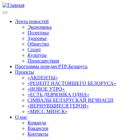
Перейти
к
основному
Лента новостей
содержанию
Экономика
Main
Политика
navigation
Здоровье
Общество
Спорт
Культура
Происшествия
Программа передач РТР-Беларусь
Проекты
«АКЦЕНТЫ»
«РЕЦЕПТ НАСTОЯЩЕГО БЕЛОРУСА»
«НОВОЕ УТРО»
«ЕСТЬ ДЕВЧОНКА ОДНА»
СІМВАЛЫ БЕЛАРУСКАЙ ВЕЧНАСЦІ
«ВЕРНУВШИЕСЯ ГЕРОИ»
«МИСС МИНСК»
О нас
Команда
Вакансии
Контакты