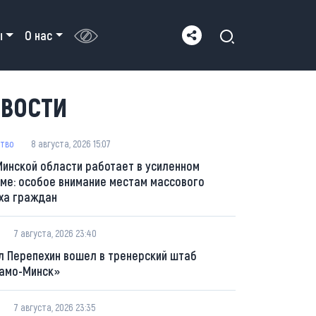
ы
О нас
ВОСТИ
тво
8 августа, 2026 15:07
Минской области работает в усиленном
ме: особое внимание местам массового
ха граждан
7 августа, 2026 23:40
л Перепехин вошел в тренерский штаб
амо-Минск»
7 августа, 2026 23:35