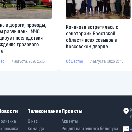
ные дороги, проезды,
Кочанова встретилась с
ы расчищены. МЧС
сенаторами Брестской
дирует последствия
области всех созывов в
ждения грозового
Коссовском дворце
та
Общество
7 августа, 2026 23:15
тво
7 августа, 2026 23:15
Новости
Телекомпания
Проекты
Р
у
Политика
О нас
Акценты
Экономика
Команда
Рецепт настоящего белоруса
+