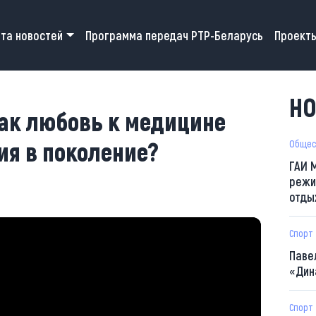
 navigation
та новостей
Программа передач РТР-Беларусь
Проект
НО
Как любовь к медицине
ия в поколение?
Общес
ГАИ 
режи
отды
Спорт
Паве
«Дин
Спорт