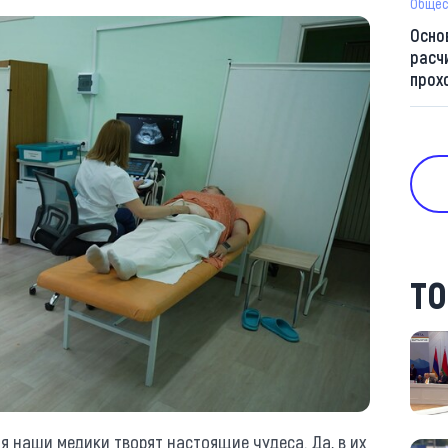
Общес
Осно
расч
прох
ТО
ня наши медики творят настоящие чудеса. Да, в их