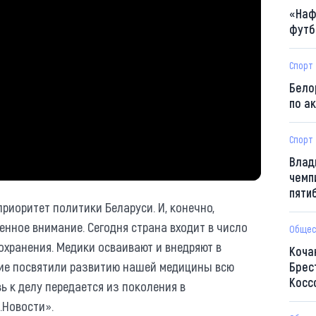
«Наф
футб
Спорт
Бело
по а
Спорт
Влад
чемп
пяти
риоритет политики Беларуси. И, конечно,
енное внимание. Сегодня страна входит в число
Общес
хранения. Медики осваивают и внедряют в
Коча
гие посвятили развитию нашей медицины всю
Брес
Косс
ь к делу передается из поколения в
.Новости».