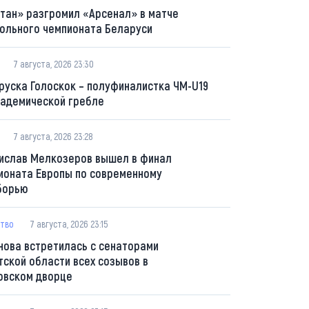
тан» разгромил «Арсенал» в матче
ольного чемпионата Беларуси
7 августа, 2026 23:30
руска Голоскок – полуфиналистка ЧМ-U19
кадемической гребле
7 августа, 2026 23:28
ислав Мелкозеров вышел в финал
ионата Европы по современному
борью
тво
7 августа, 2026 23:15
нова встретилась с сенаторами
тской области всех созывов в
овском дворце