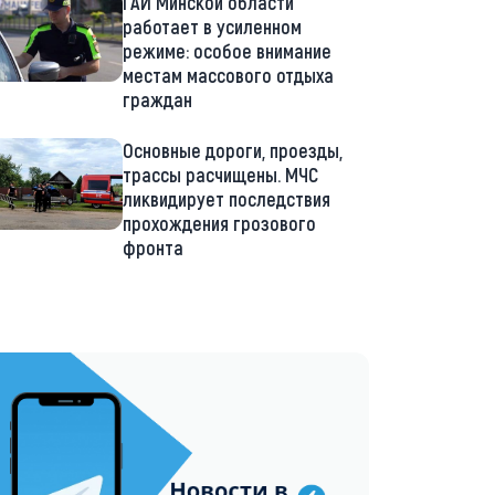
ГАИ Минской области
работает в усиленном
режиме: особое внимание
местам массового отдыха
граждан
Основные дороги, проезды,
трассы расчищены. МЧС
ликвидирует последствия
прохождения грозового
фронта
://t.me/minskctvby