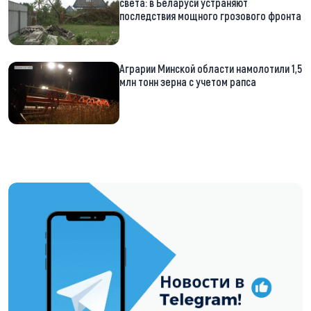
света: в Беларуси устраняют
последствия мощного грозового фронта
Аграрии Минской области намолотили 1,5
млн тонн зерна с учетом рапса
https://t.me/minskctvby