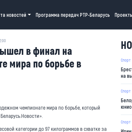
 navigation
та новостей
Программа передач РТР-Беларусь
Проект
2:00
НО
вышел в финал на
е мира по борьбе в
Спорт
Брес
на в
Спорт
Бело
юнио
одежном чемпионате мира по борьбе, который
«Беларусь.Новости».
Спорт
есовой категории до 97 килограммов в схватке за
Ирин