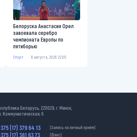
Белоруска Анастасия Орел
завоевала серебро
чемпионата Европы по
пятиборью
Спорт
8 августа, 2026 22:05
еспублика Беларусь, 220029, г. Минск,
л. Коммунистическая, 6
375 (17) 379 64 13
(Запись на личный приём)
375 (17) 361 63 73
(Факс)