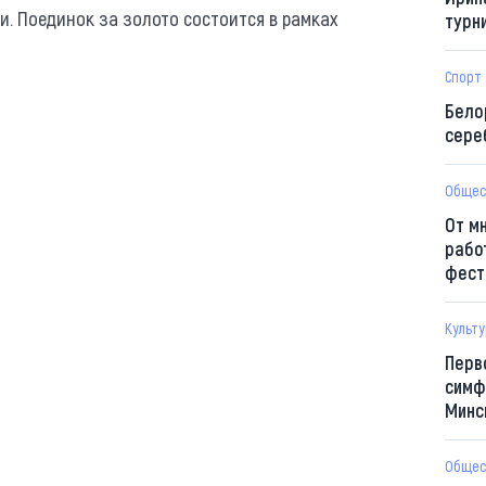
и. Поединок за золото состоится в рамках
турн
Спорт
Бело
сере
Общес
От м
рабо
фест
Культ
Перв
симф
Минс
Общес