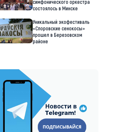
симфонического оркестра
состоялось в Минске
Уникальный экофестиваль
«Споровские сенокосы»
прошел в Березовском
районе
://t.me/minskctvby