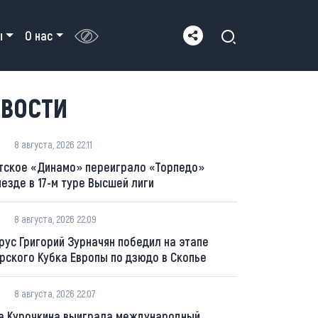
ы
О нас
ВОСТИ
8 августа, 2026 22:11
тское «Динамо» переиграло «Торпедо»
ыезде в 17-м туре Высшей лиги
8 августа, 2026 22:09
рус Григорий Зурначян победил на этапе
рского Кубка Европы по дзюдо в Скопье
8 августа, 2026 22:07
а Курочкина выиграла международный