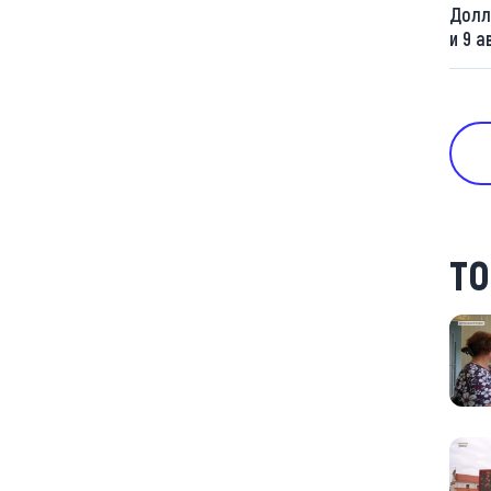
Долл
и 9 а
ТО