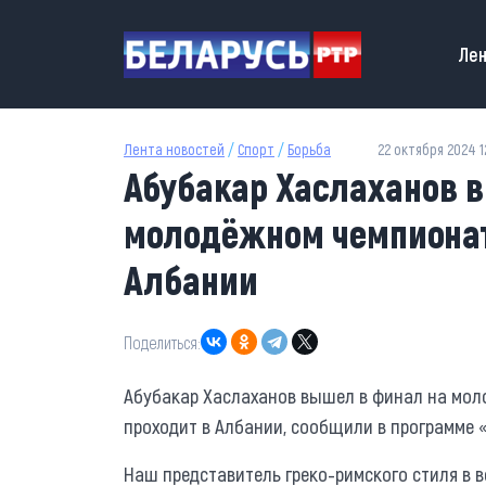
Перейти к основному содержанию
Main
Лен
Лента новостей
/
Спорт
/
Борьба
22 октября 2024 1
Абубакар Хаслаханов 
молодёжном чемпионат
Албании
Поделиться:
Абубакар Хаслаханов вышел в финал на мол
проходит в Албании, сообщили в программе 
Наш представитель греко-римского стиля в в