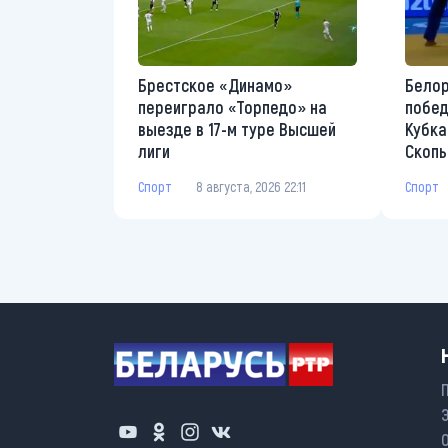
Брестское «Динамо»
Белор
переиграло «Торпедо» на
побед
выезде в 17-м туре Высшей
Кубка
лиги
Скопь
Спорт
8 августа, 2026 22:11
Спорт