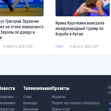
ус Григорий Зурначян
Ирина Курочкина выиграла
ил на этапе юниорского
международный турнир по
 Европы по дзюдо в
борьбе в Китае
е
Спорт
8 августа, 2026 22:07
8 августа, 2026 22:09
Новости
Телекомпания
Проекты
Р
у
Политика
О нас
Акценты
Экономика
Команда
Рецепт настоящего белоруса
+
+
Общество
Вакансии
Новое утро