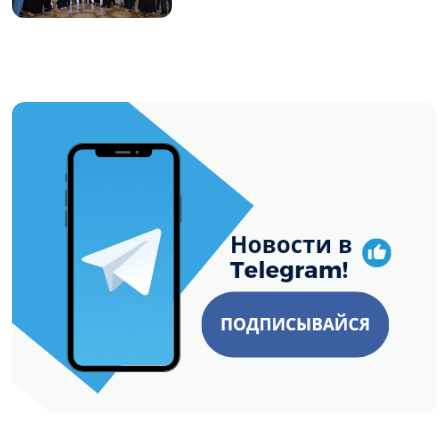
https://t.me/minskctvby