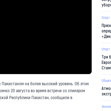
убор
Спорт
Приз
опре
«Дин
Спорт
Три 
Евро
Стам
Общес
 Пакистаном на более высокий уровень. Об этом
Атмо
енко 20 августа во время встречи со спикером
экст
кой Республики Пакистан, сообщили в
Эконо