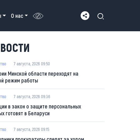
ы
О нас
ВОСТИ
тво
7 августа, 2026 09:50
рии Минской области переходят на
ой режим работы
тво
7 августа, 2026 09:36
ции в закон о защите персональных
ых готовят в Беларуси
тво
7 августа, 2026 09:15
удники прокуратуры следят за ходом