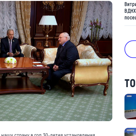
Витр
ВДНХ
посе
ТО
 нашу страну в год 30-летия установления