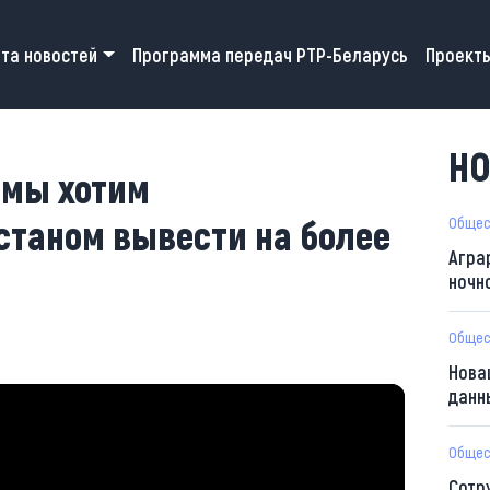
 navigation
та новостей
Программа передач РТР-Беларусь
Проект
НО
 мы хотим
станом вывести на более
Общес
Агра
ночн
Общес
Нова
данн
Общес
Сотр