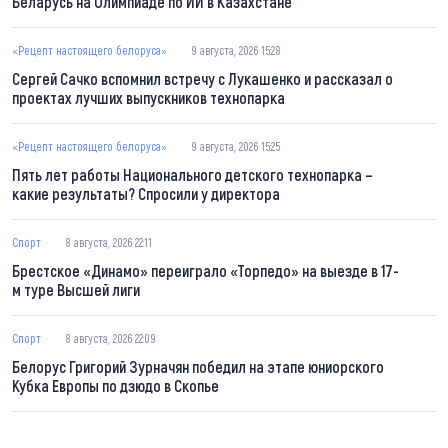
Беларусь на Олимпиаде по ИИ в Казахстане
«Рецепт настоящего белоруса»
9 августа, 2026 15:28
Сергей Сачко вспомнил встречу с Лукашенко и рассказал о
проектах лучших выпускников технопарка
«Рецепт настоящего белоруса»
9 августа, 2026 15:25
Пять лет работы Национального детского технопарка –
какие результаты? Спросили у директора
Спорт
8 августа, 2026 22:11
Брестское «Динамо» переиграло «Торпедо» на выезде в 17-
м туре Высшей лиги
Спорт
8 августа, 2026 22:09
Белорус Григорий Зурначян победил на этапе юниорского
Кубка Европы по дзюдо в Скопье