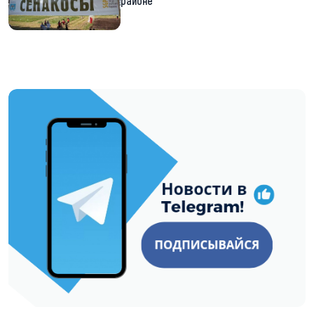
районе
https://t.me/minskctvby