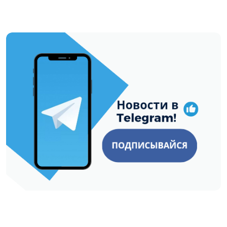
https://t.me/minskctvby