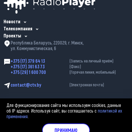
Новости
Телекомпания
Проекты
Республика Беларусь, 220029, г. Минск,
ул. Коммунистическая, 6
+375 (17) 379 64 13
(Запись на личный приём)
+375 (17) 361 63 73
(Факс)
+375 (29) 1 600 700
(Горячая линия, мобильный)
contact@ctv.by
(Электронная почта)
Для функционирования сайта мы используем cookies, данные
об IP адресе. Используя сайт, вы соглашаетесь с
политикой их
применения
.
2002—2026 © ЗАО «Столичное телевидение». При любом использовании
материалов активная гиперссылка на «belarus-news.by» обязательна.
Политика обработки персональных данных
ПРИНИМАЮ