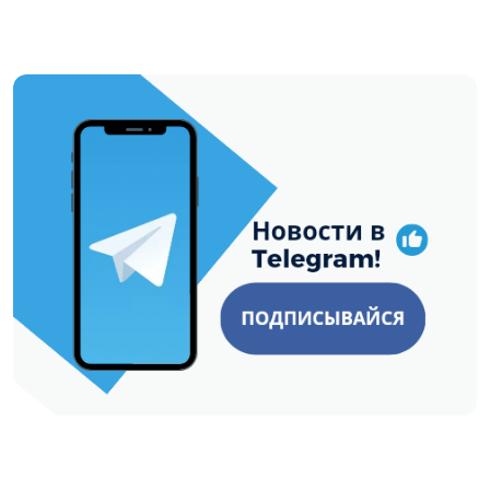
https://t.me/minskctvby