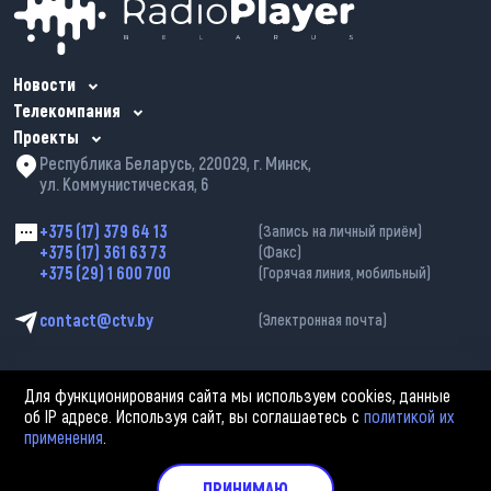
Новости
Телекомпания
Проекты
Республика Беларусь, 220029, г. Минск,
ул. Коммунистическая, 6
+375 (17) 379 64 13
(Запись на личный приём)
+375 (17) 361 63 73
(Факс)
+375 (29) 1 600 700
(Горячая линия, мобильный)
contact@ctv.by
(Электронная почта)
Для функционирования сайта мы используем cookies, данные
об IP адресе. Используя сайт, вы соглашаетесь с
политикой их
применения
.
2002—2026 © ЗАО «Столичное телевидение». При любом использовании
материалов активная гиперссылка на «belarus-news.by» обязательна.
Политика обработки персональных данных
ПРИНИМАЮ