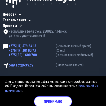
Новости
Телекомпания
Проекты
Республика Беларусь, 220029, г. Минск,
ул. Коммунистическая, 6
+375 (17) 379 64 13
(Запись на личный приём)
+375 (17) 361 63 73
(Факс)
+375 (29) 1 600 700
(Горячая линия, мобильный)
contact@ctv.by
(Электронная почта)
Для функционирования сайта мы используем cookies, данные
об IP адресе. Используя сайт, вы соглашаетесь с
политикой их
применения
.
2002—2026 © ЗАО «Столичное телевидение». При любом использовании
материалов активная гиперссылка на «belarus-news.by» обязательна.
Политика обработки персональных данных
ПРИНИМАЮ