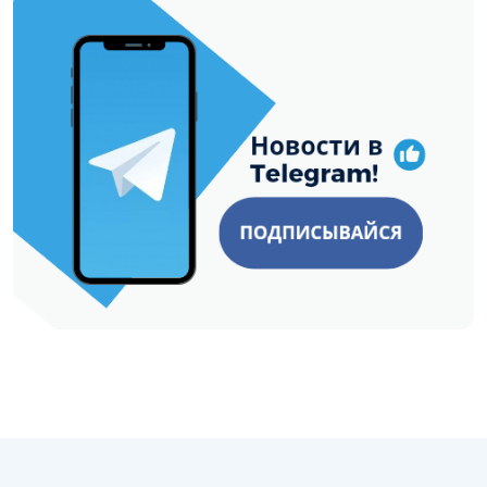
https://t.me/minskctvby