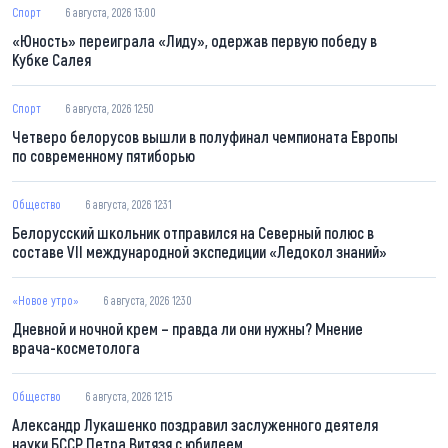
Спорт
6 августа, 2026 13:00
«Юность» переиграла «Лиду», одержав первую победу в
Кубке Салея
Спорт
6 августа, 2026 12:50
Четверо белорусов вышли в полуфинал чемпионата Европы
по современному пятиборью
Общество
6 августа, 2026 12:31
Белорусский школьник отправился на Северный полюс в
составе VII международной экспедиции «Ледокол знаний»
«Новое утро»
6 августа, 2026 12:30
Дневной и ночной крем – правда ли они нужны? Мнение
врача-косметолога
Общество
6 августа, 2026 12:15
Александр Лукашенко поздравил заслуженного деятеля
науки БССР Петра Витязя с юбилеем