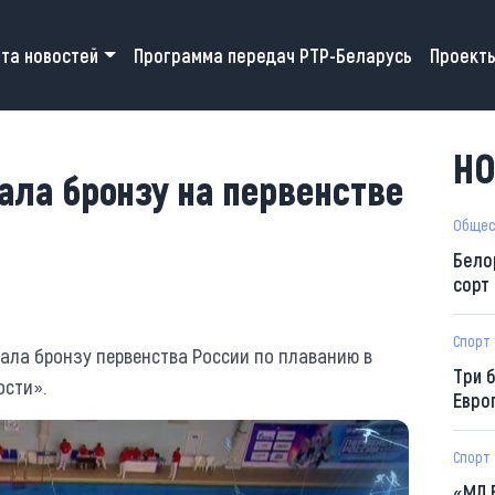
 navigation
та новостей
Программа передач РТР-Беларусь
Проект
НО
ала бронзу на первенстве
Общес
Бело
сорт
Спорт
ала бронзу первенства России по плаванию в
Три 
ости».
Евро
Спорт
«МЛ 