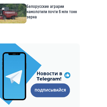
Белорусские аграрии
намолотили почти 6 млн тонн
зерна
://t.me/minskctvby