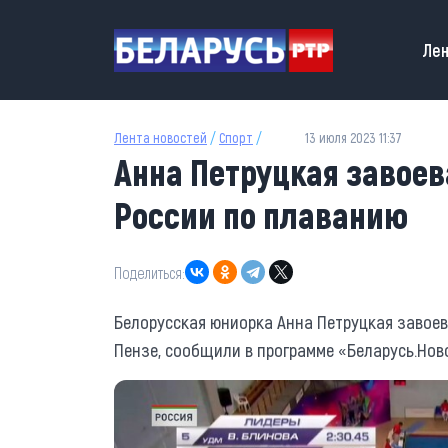
Перейти к основному содержанию
Main
Лен
Лента новостей
/
Спорт
/
13 июля 2023 11:37
Анна Петруцкая завоев
России по плаванию
Поделиться:
Белорусская юниорка Анна Петруцкая завоев
Пензе, сообщили в программе «Беларусь.Нов