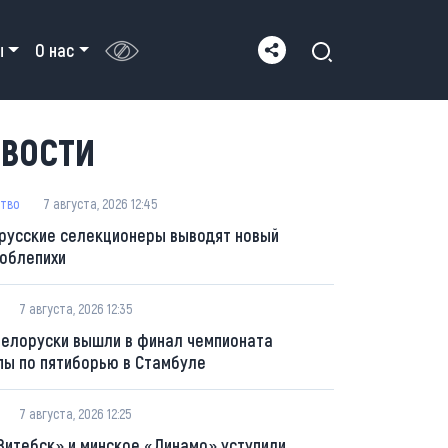
ы
О нас
ВОСТИ
тво
7 августа, 2026 12:45
русские селекционеры выводят новый
 облепихи
7 августа, 2026 12:35
белоруски вышли в финал чемпионата
пы по пятиборью в Стамбуле
7 августа, 2026 12:25
Витебск» и минское «Динамо» уступили