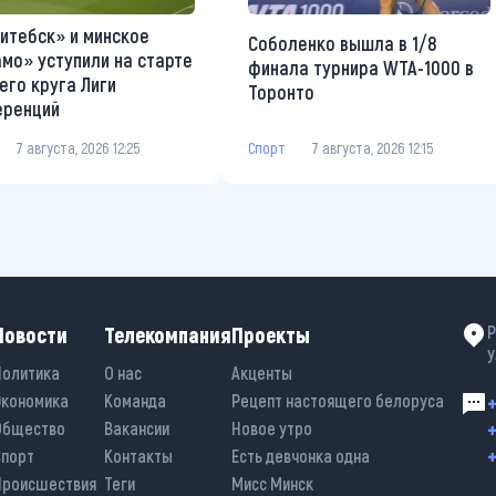
итебск» и минское
Соболенко вышла в 1/8
мо» уступили на старте
финала турнира WTA-1000 в
его круга Лиги
Торонто
еренций
Спорт
7 августа, 2026 12:15
7 августа, 2026 12:25
Новости
Телекомпания
Проекты
Р
у
Политика
О нас
Акценты
Экономика
Команда
Рецепт настоящего белоруса
+
+
Общество
Вакансии
Новое утро
+
Спорт
Контакты
Есть девчонка одна
Происшествия
Теги
Мисс Минск