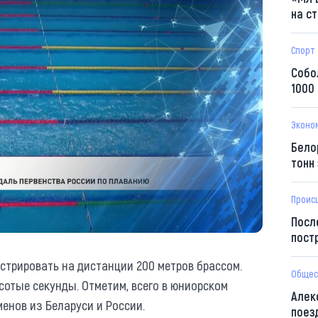
на с
Спорт
Собо
1000
Эконо
Бело
тонн
Проис
Посл
пост
стрировать на дистанции 200 метров брассом.
Общес
сотые секунды. Отметим, всего в юниорском
Алек
енов из Беларуси и России.
поез