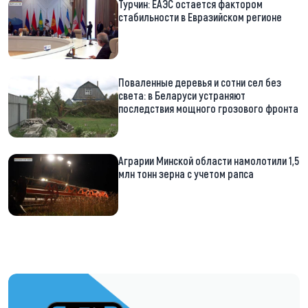
Турчин: ЕАЭС остается фактором
стабильности в Евразийском регионе
Поваленные деревья и сотни сел без
света: в Беларуси устраняют
последствия мощного грозового фронта
Аграрии Минской области намолотили 1,5
млн тонн зерна с учетом рапса
https://t.me/minskctvby