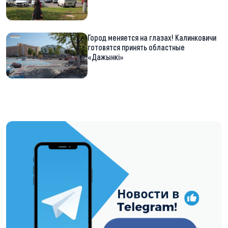
Город меняется на глазах! Калинковичи
готовятся принять областные
«Дажынкі»
https://t.me/minskctvby