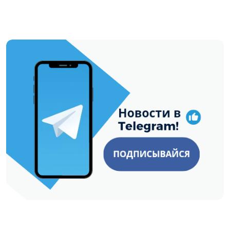
https://t.me/minskctvby