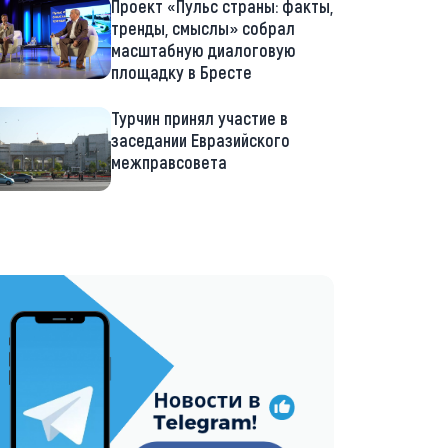
Проект «Пульс страны: факты,
тренды, смыслы» собрал
масштабную диалоговую
площадку в Бресте
Турчин принял участие в
заседании Евразийского
межправсовета
://t.me/minskctvby