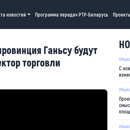
 navigation
та новостей
Программа передач РТР-Беларусь
Проект
НО
провинция Ганьсу будут
ектор торговли
Общес
С но
изме
Общес
Прое
смыс
площ
Общес