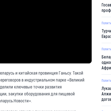
Госа
проф
Полит
Турч
Евра
Полит
Бела
одно
Афри
еларусь и китайская провинция Ганьсу. Такой
переговоров в индустриальном парке «Великий
Полит
еделили ключевые точки развития
Лука
кции, закупки оборудования для пищевой
Алжи
дого
ларусь.Новости».