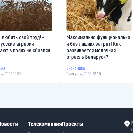
 любить свой труд!»
Максимально функционально
усские аграрии
и без лишних затрат! Как
ают в полях не сбавляя
развивается молочная
а
отрасль Беларуси?
ика
Экономика
та, 2026 10:05
5 августа, 2026 22:40
Новости
Телекомпания
Проекты
Р
у