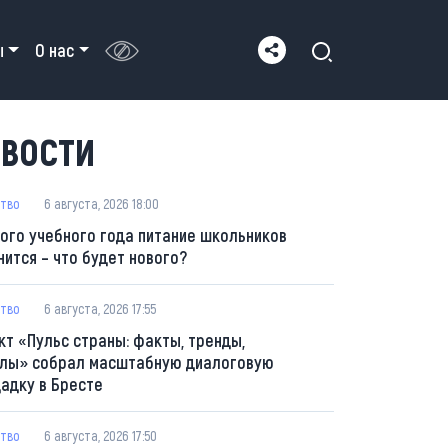
ы
О нас
ВОСТИ
тво
6 августа, 2026 18:00
вого учебного года питание школьников
нится – что будет нового?
тво
6 августа, 2026 17:55
кт «Пульс страны: факты, тренды,
лы» собрал масштабную диалоговую
адку в Бресте
тво
6 августа, 2026 17:50