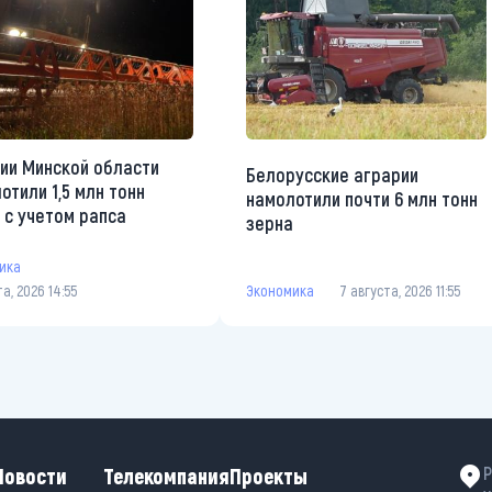
ии Минской области
Белорусские аграрии
отили 1,5 млн тонн
намолотили почти 6 млн тонн
 с учетом рапса
зерна
ика
та, 2026 14:55
Экономика
7 августа, 2026 11:55
Новости
Телекомпания
Проекты
Р