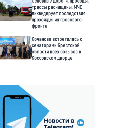
Основные дороги, проезды,
трассы расчищены. МЧС
ликвидирует последствия
прохождения грозового
фронта
Кочанова встретилась с
сенаторами Брестской
области всех созывов в
Коссовском дворце
://t.me/minskctvby