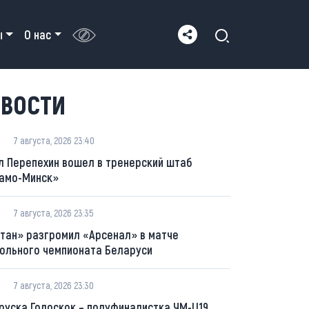
ы
О нас
ВОСТИ
7 августа, 2026 23:40
л Перепехин вошел в тренерский штаб
амо-Минск»
7 августа, 2026 23:35
тан» разгромил «Арсенал» в матче
ольного чемпионата Беларуси
7 августа, 2026 23:30
руска Голоскок – полуфиналистка ЧМ-U19