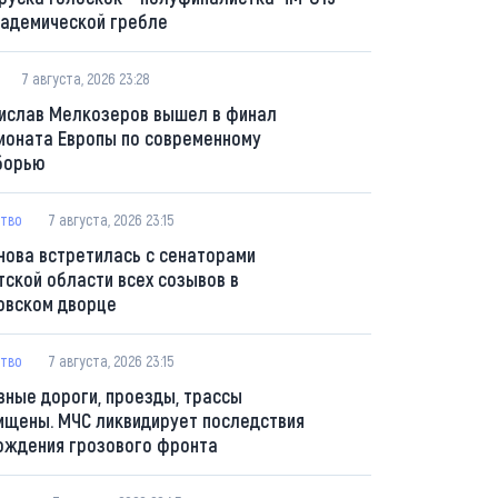
кадемической гребле
7 августа, 2026 23:28
ислав Мелкозеров вышел в финал
ионата Европы по современному
борью
тво
7 августа, 2026 23:15
нова встретилась с сенаторами
тской области всех созывов в
овском дворце
тво
7 августа, 2026 23:15
вные дороги, проезды, трассы
ищены. МЧС ликвидирует последствия
ождения грозового фронта