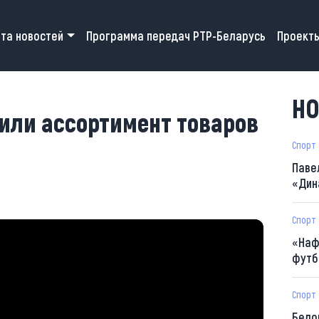
 navigation
та новостей
Программа передач РТР-Беларусь
Проект
НО
или ассортимент товаров
Спорт
Паве
«Дин
Спорт
«Наф
футб
Спорт
Бело