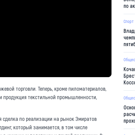
по а
Спорт
Влад
чемп
пяти
Общес
Коча
Брес
Косс
жевой торговли. Теперь, кроме пиломатериалов,
е и продукция текстильной промышленности,
Общес
Осно
расч
я сделка по реализации на рынок Эмиратов
прох
динг, который занимается, в том числе