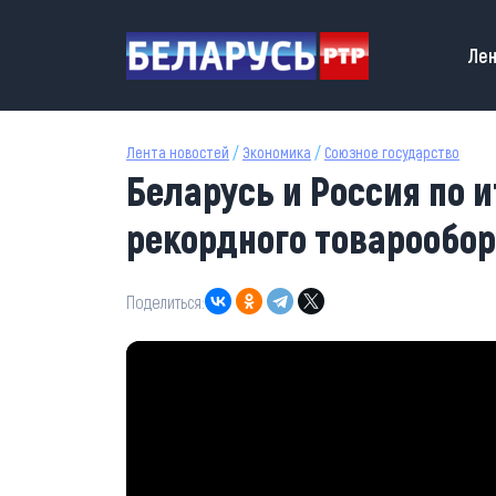
Перейти к основному содержанию
Main
Лен
Лента новостей
/
Экономика
/
Союзное государство
Беларусь и Россия по и
рекордного товарообор
Поделиться: