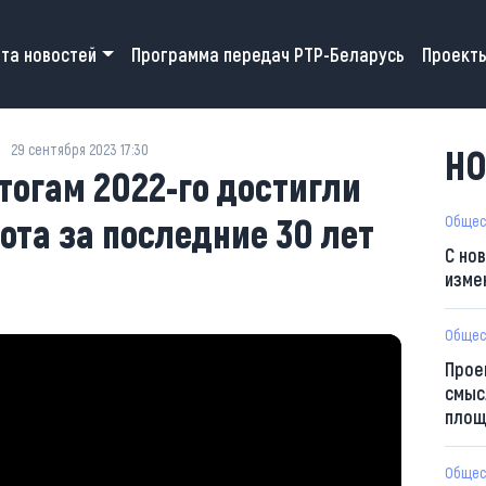
 navigation
та новостей
Программа передач РТР-Беларусь
Проект
29 сентября 2023 17:30
НО
тогам 2022-го достигли
ота за последние 30 лет
Общес
С но
изме
Общес
Прое
смыс
площ
Общес