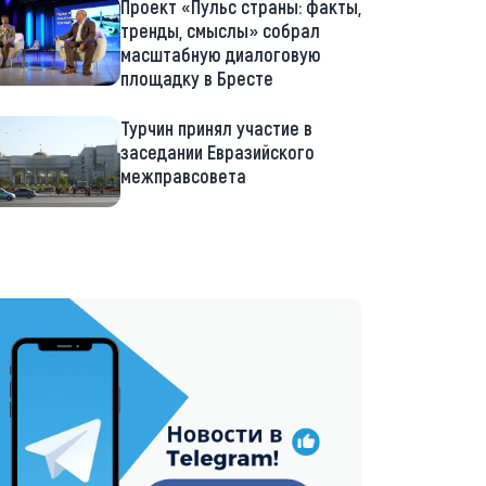
Проект «Пульс страны: факты,
тренды, смыслы» собрал
масштабную диалоговую
площадку в Бресте
Турчин принял участие в
заседании Евразийского
межправсовета
://t.me/minskctvby