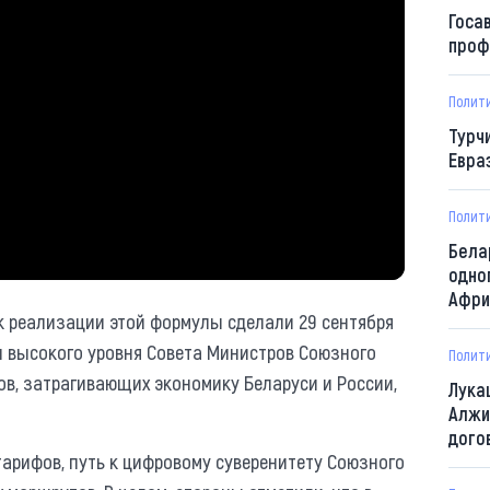
Госа
проф
Полит
Турч
Евра
Полит
Бела
одно
Афри
к реализации этой формулы сделали 29 сентября
пы высокого уровня Совета Министров Союзного
Полит
ов, затрагивающих экономику Беларуси и России,
Лука
Алжи
дого
рифов, путь к цифровому суверенитету Союзного