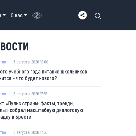
ы
О нас
ВОСТИ
тво
6 августа, 2026 18:00
вого учебного года питание школьников
нится – что будет нового?
тво
6 августа, 2026 17:55
кт «Пульс страны: факты, тренды,
лы» собрал масштабную диалоговую
адку в Бресте
тво
6 августа, 2026 17:50