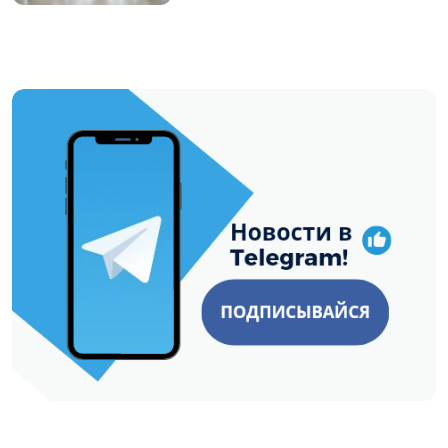
https://t.me/minskctvby