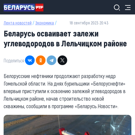
Перейти к основному содержанию
Лента новостей
/
Экономика
/
18 сентября 2023 20:43
Беларусь осваивает залежи
углеводородов в Лельчицком районе
Поделиться:
Белорусские нефтяники продолжают разработку недр
Гомельской области. На днях бурильщики
«
Белоруснефти
»
впервые приступили к освоению залежей углеводородов в
Лельчицком районе, начав строительство новой
скважины, сообщили в программе «Беларусь.Новости».