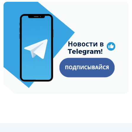
https://t.me/minskctvby