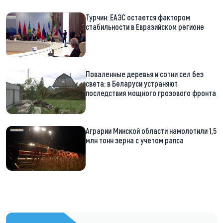
Турчин: ЕАЭС остается фактором
стабильности в Евразийском регионе
Поваленные деревья и сотни сел без
света: в Беларуси устраняют
последствия мощного грозового фронта
Аграрии Минской области намолотили 1,5
млн тонн зерна с учетом рапса
https://t.me/minskctvby