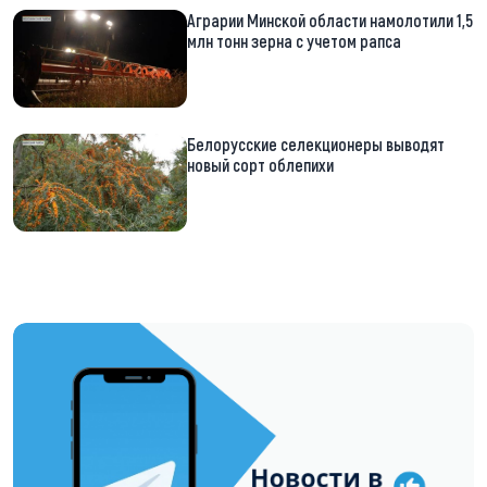
Аграрии Минской области намолотили 1,5
млн тонн зерна с учетом рапса
Белорусские селекционеры выводят
новый сорт облепихи
https://t.me/minskctvby