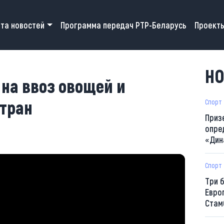
 navigation
та новостей
Программа передач РТР-Беларусь
Проект
НО
 на ввоз овощей и
стран
Спорт
Приз
опре
«Дин
Спорт
Три 
Евро
Стам