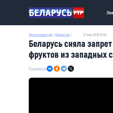
Перейти к основному содержанию
Main
Лен
Лента новостей
/
Общество
/
27 мая 2025 21:45
Беларусь сняла запрет
фруктов из западных 
Поделиться: