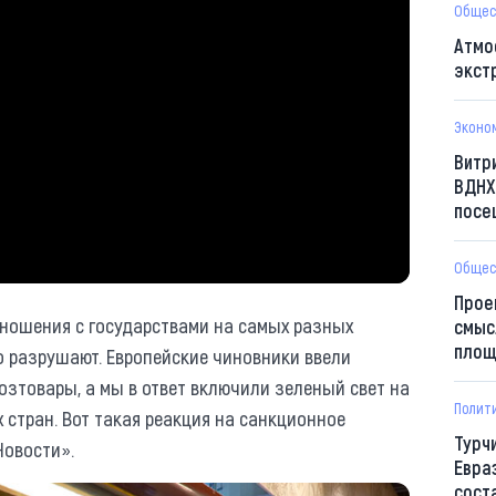
Общес
Атмо
экст
Эконо
Витр
ВДНХ
посе
Общес
Прое
ношения с государствами на самых разных
смыс
площ
о разрушают. Европейские чиновники ввели
зтовары, а мы в ответ включили зеленый свет на
Полит
 стран. Вот такая реакция на санкционное
Турч
Новости».
Евра
сост