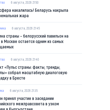
тво
6 августа, 2026 21:50
сфера накалилась! Беларусь накрыла
ремальная жара
мика
6 августа, 2026 21:45
ина страны – белорусский павильон на
 в Москве остается одним из самых
щаемых
тво
6 августа, 2026 21:40
кт «Пульс страны: факты, тренды,
лы» собрал масштабную диалоговую
адку в Бресте
ика
6 августа, 2026 21:35
ин принял участие в заседании
зийского межправсовета в узком
аве в Кыргызстане