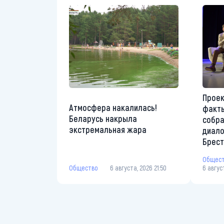
Проек
Атмосфера накалилась!
факты
Беларусь накрыла
собр
экстремальная жара
диало
Брес
Общес
Общество
6 августа, 2026 21:50
6 авгус