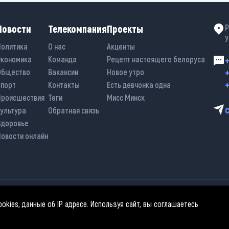
Новости
Телекомпания
Проекты
Р
у
Политика
О нас
Акценты
Экономика
Команда
Рецепт настоящего белоруса
+
+
Общество
Вакансии
Новое утро
+
Спорт
Контакты
Есть девчонка одна
Происшествия
Теги
Мисс Минск
Культура
Обратная связь
Здоровье
Новости онлайн
kies, данные об IP адресе. Используя сайт, вы соглашаетесь
спользовании материалов активная гиперссылка на «belarus-news.by» обяз