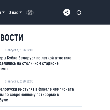
ы
О нас
ВОСТИ
6 августа, 2026 22:10
еры Кубка Беларуси по легкой атлетике
делились на столичном стадионе
амо»
6 августа, 2026 22:00
белоруски выступят в финале чемпионата
пы по современному пятиборью в
буле