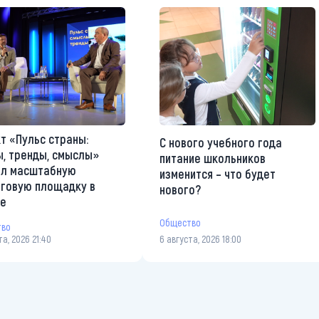
т «Пульс страны:
С нового учебного года
, тренды, смыслы»
питание школьников
ал масштабную
изменится – что будет
говую площадку в
нового?
те
Общество
тво
та, 2026 21:40
6 августа, 2026 18:00