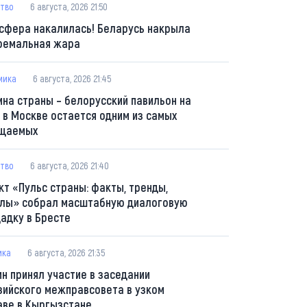
тво
6 августа, 2026 21:50
сфера накалилась! Беларусь накрыла
ремальная жара
мика
6 августа, 2026 21:45
ина страны – белорусский павильон на
 в Москве остается одним из самых
щаемых
тво
6 августа, 2026 21:40
кт «Пульс страны: факты, тренды,
лы» собрал масштабную диалоговую
адку в Бресте
ика
6 августа, 2026 21:35
ин принял участие в заседании
зийского межправсовета в узком
аве в Кыргызстане