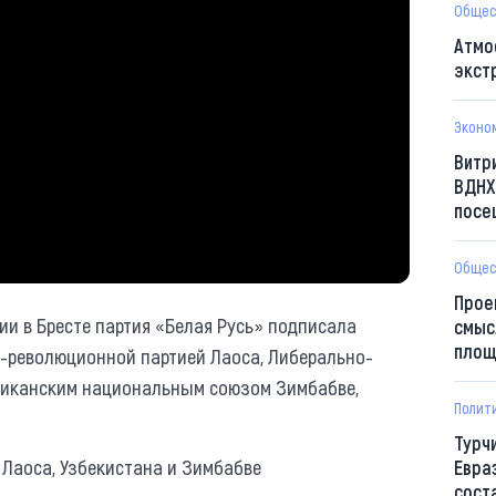
Общес
Атмо
экст
Эконо
Витр
ВДНХ
посе
Общес
Прое
ии в Бресте партия «Белая Русь» подписала
смыс
площ
-революционной партией Лаоса, Либерально-
риканским национальным союзом Зимбабве,
Полит
Турч
Евра
сост