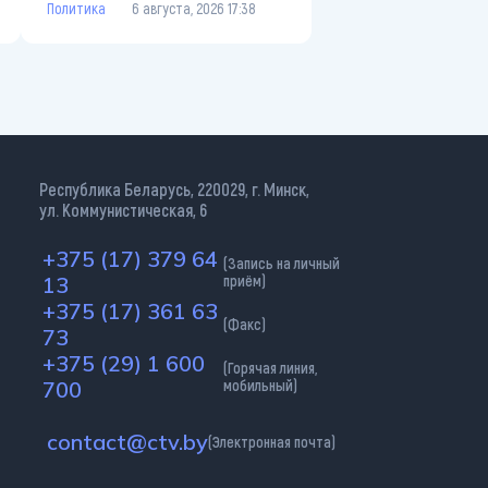
Политика
6 августа, 2026 17:38
Республика Беларусь, 220029, г. Минск,
ул. Коммунистическая, 6
+375 (17) 379 64
(Запись на личный
13
приём)
+375 (17) 361 63
(Факс)
73
+375 (29) 1 600
(Горячая линия,
700
мобильный)
contact@ctv.by
(Электронная почта)