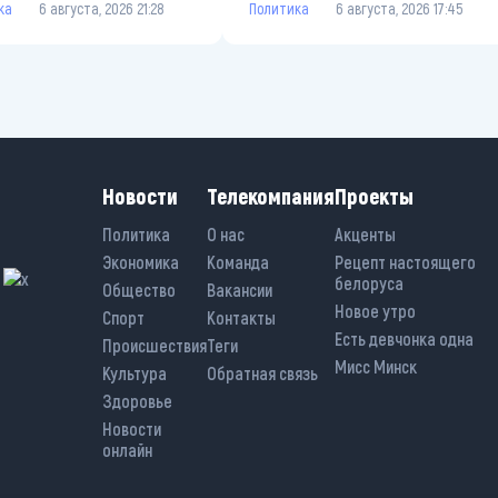
ка
6 августа, 2026 21:28
Политика
6 августа, 2026 17:45
Новости
Телекомпания
Проекты
Политика
О нас
Акценты
Экономика
Команда
Рецепт настоящего
белоруса
Общество
Вакансии
Новое утро
Спорт
Контакты
Есть девчонка одна
Происшествия
Теги
Мисс Минск
Культура
Обратная связь
Здоровье
Новости
онлайн