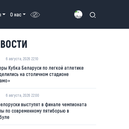
ы
О нас
ВОСТИ
6 августа, 2026 22:10
еры Кубка Беларуси по легкой атлетике
делились на столичном стадионе
амо»
6 августа, 2026 22:00
белоруски выступят в финале чемпионата
пы по современному пятиборью в
буле