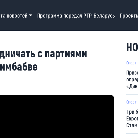
 navigation
та новостей
Программа передач РТР-Беларусь
Проект
НО
удничать с партиями
Зимбабве
Спорт
Приз
опре
«Дин
Спорт
Три 
Евро
Стам