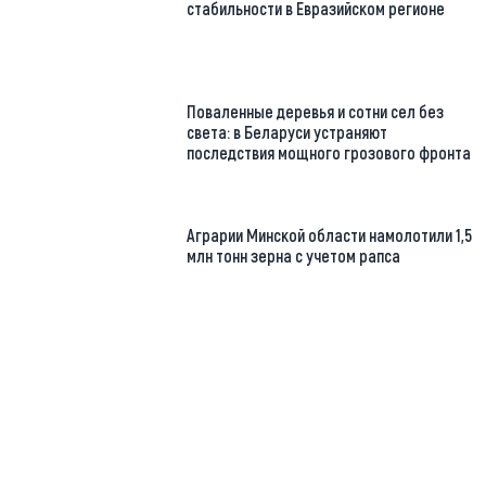
стабильности в Евразийском регионе
Поваленные деревья и сотни сел без
света: в Беларуси устраняют
последствия мощного грозового фронта
Аграрии Минской области намолотили 1,5
млн тонн зерна с учетом рапса
https://t.me/minskctvby