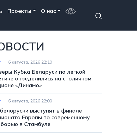
ь
Проекты
О нас
ОВОСТИ
т
6 августа, 2026 22:10
зеры Кубка Беларуси по легкой
етике определились на столичном
дионе «Динамо»
т
6 августа, 2026 22:00
 белоруски выступят в финале
пионата Европы по современному
иборью в Стамбуле