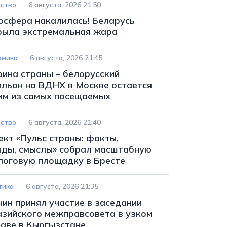
ство
6 августа, 2026 21:50
осфера накалилась! Беларусь
рыла экстремальная жара
омика
6 августа, 2026 21:45
рина страны – белорусский
ильон на ВДНХ в Москве остается
им из самых посещаемых
ство
6 августа, 2026 21:40
ект «Пульс страны: факты,
нды, смыслы» собрал масштабную
логовую площадку в Бресте
тика
6 августа, 2026 21:35
чин принял участие в заседании
азийского межправсовета в узком
таве в Кыргызстане