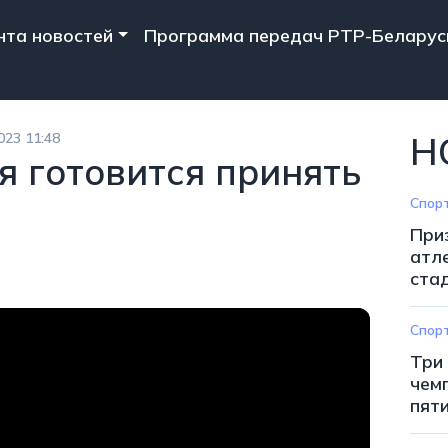
n navigation
нта новостей
Программа передач РТР-Беларус
023 11:48
Н
я готовится принять
Спор
При
атл
ста
Спор
Три
чем
пят