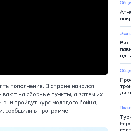
Обще
Атм
нак
Экон
Вит
пав
одн
Обще
Про
ять пополнение. В стране начался
тре
диа
вают на сборные пункты, а затем их
 они пройдут курс молодого бойца,
Поли
и, сообщили в программе
Тур
Евр
сос