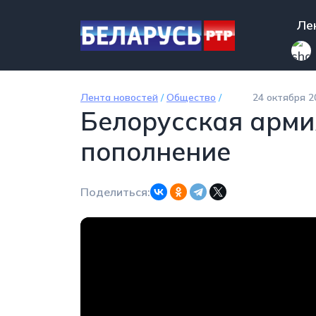
Перейти к основному содержанию
Mai
Ле
Лента новостей
/
Общество
/
24 октября 2
Белорусская арми
пополнение
Поделиться: