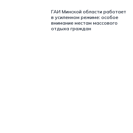
ГАИ Минской области работает
в усиленном режиме: особое
внимание местам массового
отдыха граждан
https://t.me/minskctvby