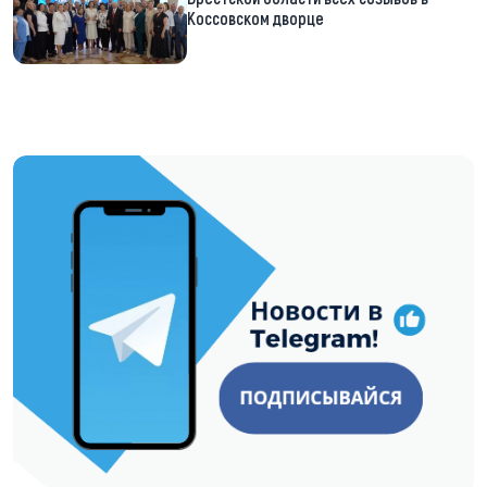
Коссовском дворце
https://t.me/minskctvby