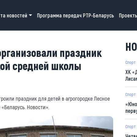
 navigation
та новостей
Программа передач РТР-Беларусь
Проект
НО
организовали праздник
кой средней школы
Спорт
ХК «
Лиса
Спорт
троили праздник для детей в агрогородке Лесное
«Юно
 «Беларусь. Новости».
перв
Спорт
Четв