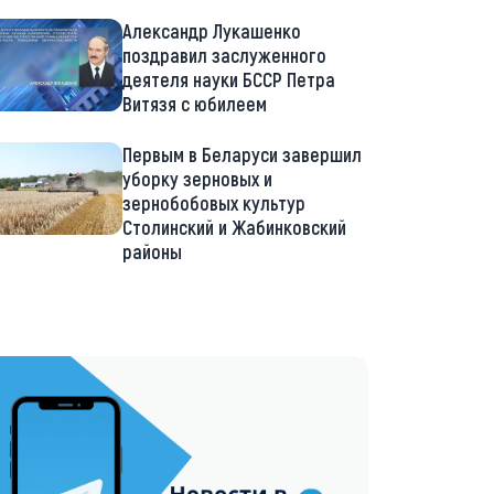
Александр Лукашенко
поздравил заслуженного
деятеля науки БССР Петра
Витязя с юбилеем
Первым в Беларуси завершил
уборку зерновых и
зернобобовых культур
Столинский и Жабинковский
районы
://t.me/minskctvby