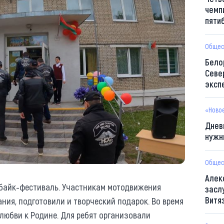
чемп
пяти
Общес
Бело
Севе
эксп
«Ново
Днев
нужн
Общес
Алек
байк-фестиваль. Участникам мотодвижения
засл
Витя
ния, подготовили и творческий подарок. Во время
 любви к Родине. Для ребят организовали