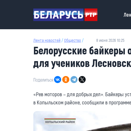
Перейти к основному содержанию
Main
Лен
Лента новостей
/
Общество
/
8 июня 2026 10:25
Белорусские байкеры 
для учеников Лесновс
Поделиться:
«Рев моторов – для добрых дел». Байкеры ус
в Копыльском районе, сообщили в программе