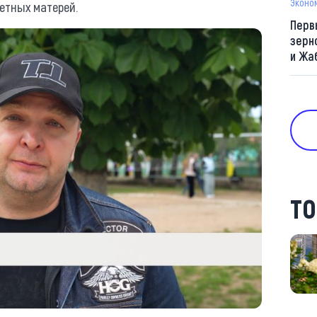
Эконо
етных матерей.
Перв
зерн
и Жа
ТО