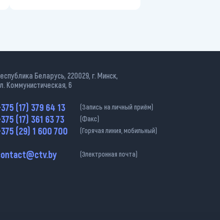
еспублика Беларусь, 220029, г. Минск,
л. Коммунистическая, 6
375 (17) 379 64 13
(Запись на личный приём)
375 (17) 361 63 73
(Факс)
375 (29) 1 600 700
(Горячая линия, мобильный)
contact@ctv.by
(Электронная почта)