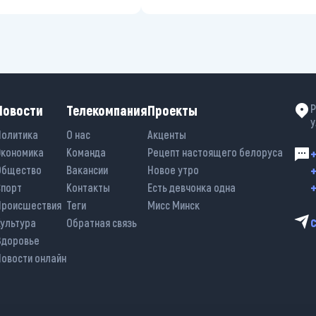
Новости
Телекомпания
Проекты
Р
у
Политика
О нас
Акценты
Экономика
Команда
Рецепт настоящего белоруса
+
+
Общество
Вакансии
Новое утро
+
Спорт
Контакты
Есть девчонка одна
Происшествия
Теги
Мисс Минск
Культура
Обратная связь
Здоровье
Новости онлайн