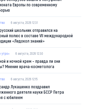
ионата Европы по современному
борью
тво
6 августа, 2026 12:31
русский школьник отправился на
рный полюс в составе VII международной
едиции «Ледокол знаний»
е утро»
6 августа, 2026 12:30
ной и ночной крем – правда ли они
ы? Мнение врача-косметолога
тво
6 августа, 2026 12:15
сандр Лукашенко поздравил
уженного деятеля науки БССР Петра
зя с юбилеем