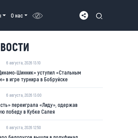
ы
О нас
ВОСТИ
6 августа, 2026 13:10
Динамо-Шинник» уступил «Стальным
м» в игре турнира в Бобруйске
6 августа, 2026 13:00
сть» переиграла «Лиду», одержав
ую победу в Кубке Салея
6 августа, 2026 12:50
еро белорусов вышли в полуфинал