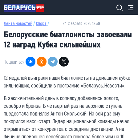
Перейти к основному содержанию
Лента новостей
/
Спорт
/
24 февраля 2025 12:39
Белорусские биатлонисты завоевали
12 наград Кубка сильнейших
Поделиться:
12 медалей выиграли наши биатлонисты на домашнем кубке
сильнейших, сообщили в программе «Беларусь.Новости».
В заключительный день в копилку добавились золото,
серебро и бронза. В четвертый раз на верхнюю ступень
пьедестала поднялся Антон Смольский. На сей раз ему
покорился масс-старт. Лидер национальной команды начал
открываться от конкурентов с середины дистанции. А на
финише превзошел серебряного призера более чем на 10