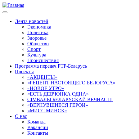
Перейти
к
основному
Лента новостей
содержанию
Экономика
Main
Политика
navigation
Здоровье
Общество
Спорт
Культура
Происшествия
Программа передач РТР-Беларусь
Проекты
«АКЦЕНТЫ»
«РЕЦЕПТ НАСTОЯЩЕГО БЕЛОРУСА»
«НОВОЕ УТРО»
«ЕСТЬ ДЕВЧОНКА ОДНА»
СІМВАЛЫ БЕЛАРУСКАЙ ВЕЧНАСЦІ
«ВЕРНУВШИЕСЯ ГЕРОИ»
«МИСС МИНСК»
О нас
Команда
Вакансии
Контакты