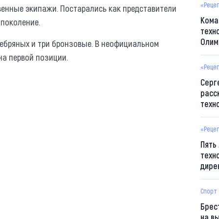
«Реце
твенные экипажи. Постарались как представители
Кома
 поколение.
техн
Олим
еребряных и три бронзовые. В неофициальном
на первой позиции.
«Реце
Серг
расс
техн
«Реце
Пять
техн
дире
Спорт
Брес
на в