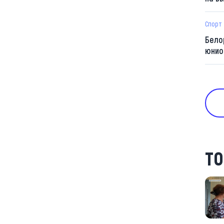
Спорт
Бело
юнио
ТО