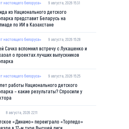
пт настоящего белоруса»
9 августа, 2026 15:31
нда из Национального детского
опарка представит Беларусь на
пиаде по ИИ в Казахстане
пт настоящего белоруса»
9 августа, 2026 15:28
ей Сачко вспомнил встречу с Лукашенко и
казал о проектах лучших выпускников
опарка
пт настоящего белоруса»
9 августа, 2026 15:25
 лет работы Национального детского
опарка – какие результаты? Спросили у
ктора
8 августа, 2026 22:11
тское «Динамо» переиграло «Торпедо»
ыезде в 17-м туре Высшей лиги