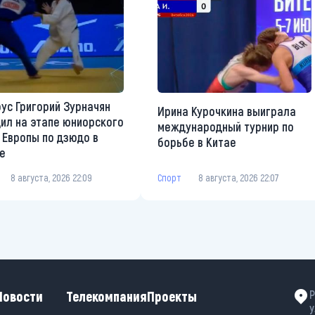
ус Григорий Зурначян
Ирина Курочкина выиграла
ил на этапе юниорского
международный турнир по
 Европы по дзюдо в
борьбе в Китае
е
Спорт
8 августа, 2026 22:07
8 августа, 2026 22:09
Новости
Телекомпания
Проекты
Р
у