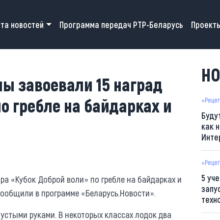
 navigation
та новостей
Программа передач РТР-Беларусь
Проект
НО
ы завоевали 15 наград
по гребле на байдарках и
«Реце
Буду
как н
Инте
«Реце
5 уч
а «Кубок Доброй воли» по гребле на байдарках и
запу
сообщили в программе «Беларусь.Новости».
техн
пустыми руками. В некоторых классах лодок два