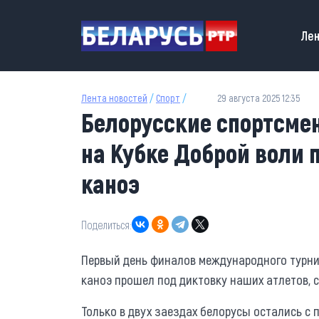
Перейти к основному содержанию
Main
Лен
Лента новостей
/
Спорт
/
29 августа 2025 12:35
Белорусские спортсмен
на Кубке Доброй воли 
каноэ
Поделиться:
Первый день финалов международного турнир
каноэ прошел под диктовку наших атлетов, 
Только в двух заездах белорусы остались с 