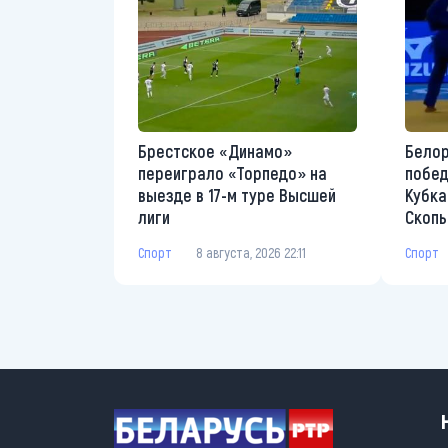
Брестское «Динамо»
Белор
переиграло «Торпедо» на
побед
выезде в 17-м туре Высшей
Кубка
лиги
Скопь
Спорт
8 августа, 2026 22:11
Спорт