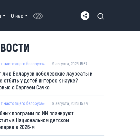
ы
О нас
ВОСТИ
пт настоящего белоруса»
9 августа, 2026 15:37
т ли в Беларуси нобелевские лауреаты и
е отбить у детей интерес к науке?
рвью с Сергеем Сачко
пт настоящего белоруса»
9 августа, 2026 15:34
ебных программ по ИИ планируют
стить в Национальном детском
опарке в 2026-м