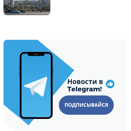
https://t.me/minskctvby