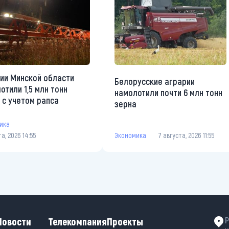
ии Минской области
Белорусские аграрии
отили 1,5 млн тонн
намолотили почти 6 млн тонн
 с учетом рапса
зерна
ика
та, 2026 14:55
Экономика
7 августа, 2026 11:55
Новости
Телекомпания
Проекты
Р