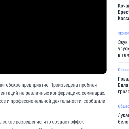
Коча
Брес
Косс
Эконо
Звук
упус
в те
Общес
Пова
витебское предприятие. Произведена пробная
Бела
гроз
зентаций на различных конференциях, семинарах,
ссе и профессиональной деятельности, сообщили
Общес
Лука
ысокое разрешение, что создает эффект
бело