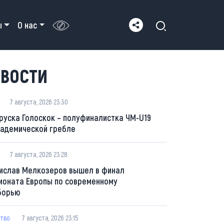
ы
О нас
ВОСТИ
7 августа, 2026 23:30
руска Голоскок – полуфиналистка ЧМ-U19
кадемической гребле
7 августа, 2026 23:28
ислав Мелкозеров вышел в финал
ионата Европы по современному
борью
тво
7 августа, 2026 23:15