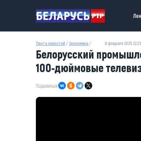
Перейти к основному содержанию
Main
Лен
Лента новостей
/
Экономика
/
8 февраля 2025 22:2
Белорусский промышл
100-дюймовые телеви
Поделиться: