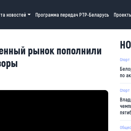
 navigation
та новостей
Программа передач РТР-Беларусь
Проект
3
НО
енный рынок пополнили
зоры
Спорт
Бело
по а
Спорт
Влад
чемп
пяти
Общес