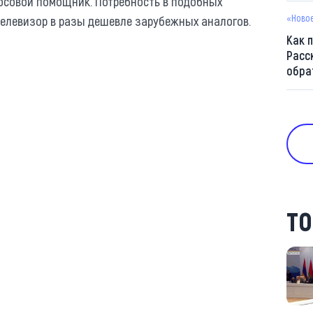
лосовой помощник. Потребность в подобных
«Ново
 телевизор в разы дешевле зарубежных аналогов.
Как 
Расс
обра
ТО