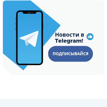
https://t.me/minskctvby