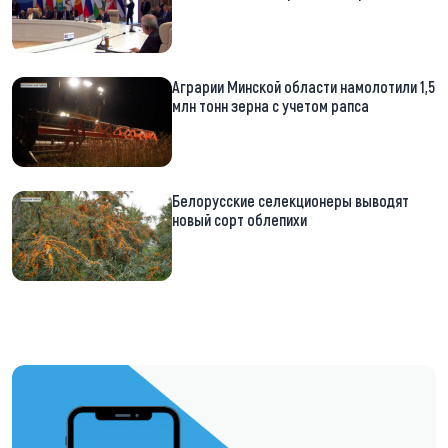
Аграрии Минской области намолотили 1,5
млн тонн зерна с учетом рапса
Белорусские селекционеры выводят
новый сорт облепихи
https://t.me/minskctvby