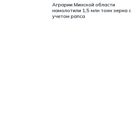
Аграрии Минской области
намолотили 1,5 млн тонн зерна с
учетом рапса
https://t.me/minskctvby