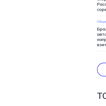
Рас
сор
Обще
Бра
авт
нап
взя
Т