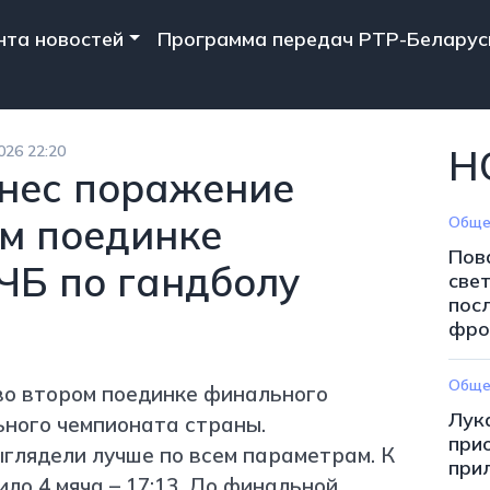
n navigation
нта новостей
Программа передач РТР-Беларус
026 22:20
Н
нес поражение
ом поединке
Обще
Пов
ЧБ по гандболу
све
пос
фро
Обще
о втором поединке финального
Лук
ьного чемпионата страны.
при
глядели лучше по всем параметрам. К
при
ло 4 мяча – 17:13. До финальной