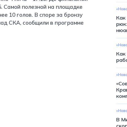
5. Самой полезной на площадке
«Нов
ее 10 голов. В споре за бронзу
Как
над СКА, сообщили в программе
рюк
нюа
«Нов
Как
раб
«Нов
«Со
Кра
ком
«Нов
В М
ско