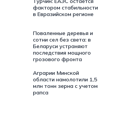
Турчин: ЕАЭС остается
фактором стабильности
в Евразийском регионе
Поваленные деревья и
сотни сел без света: в
Беларуси устраняют
последствия мощного
грозового фронта
Аграрии Минской
области намолотили 1,5
млн тонн зерна с учетом
рапса
s://t.me/minskctvby