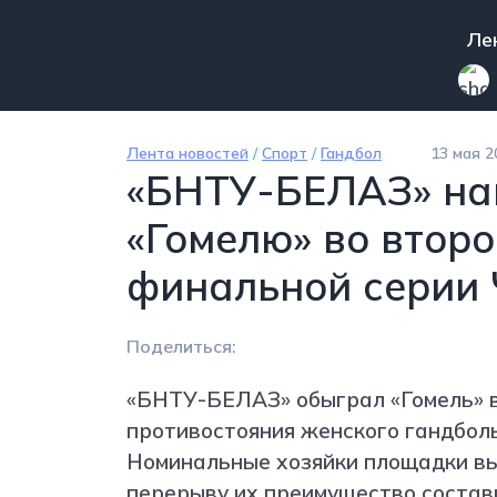
Перейти к основному содержанию
Mai
Ле
Лента новостей
/
Спорт
/
Гандбол
13 мая 2
«БНТУ-БЕЛАЗ» на
«Гомелю» во втор
финальной серии 
Поделиться:
«БНТУ-БЕЛАЗ» обыграл «Гомель» в
противостояния женского гандбол
Номинальные хозяйки площадки вы
перерыву их преимущество состави