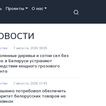
ь
Проекты
О нас
ОВОСТИ
ство
7 августа, 2026 18:05
аленные деревья и сотни сел без
та: в Беларуси устраняют
ледствия мощного грозового
нта
ство
7 августа, 2026 17:45
ашенко потребовал обеспечить
оритет белорусских товаров на
лавках