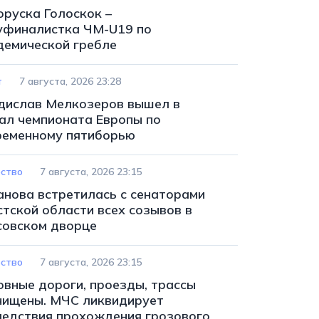
оруска Голоскок –
уфиналистка ЧМ-U19 по
демической гребле
т
7 августа, 2026 23:28
дислав Мелкозеров вышел в
ал чемпионата Европы по
ременному пятиборью
ство
7 августа, 2026 23:15
анова встретилась с сенаторами
стской области всех созывов в
совском дворце
ство
7 августа, 2026 23:15
овные дороги, проезды, трассы
чищены. МЧС ликвидирует
ледствия прохождения грозового