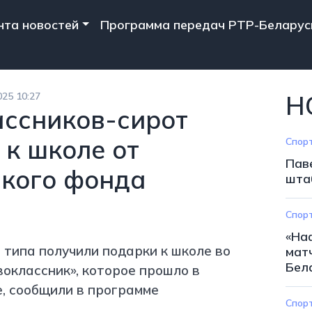
n navigation
нта новостей
Программа передач РТР-Беларус
025 10:27
Н
ассников-сирот
 к школе от
Спор
Пав
ского фонда
шта
Спор
«На
 типа получили подарки к школе во
мат
Бел
воклассник», которое прошло в
, сообщили в программе
Спор