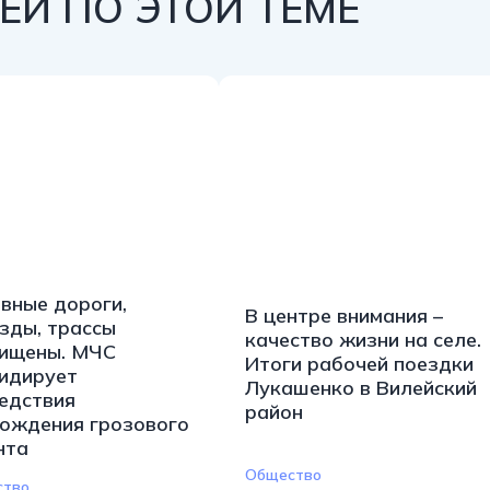
Й ПО ЭТОЙ ТЕМЕ
вные дороги,
В центре внимания –
зды, трассы
качество жизни на селе.
ищены. МЧС
Итоги рабочей поездки
идирует
Лукашенко в Вилейский
едствия
район
ождения грозового
нта
Общество
ство