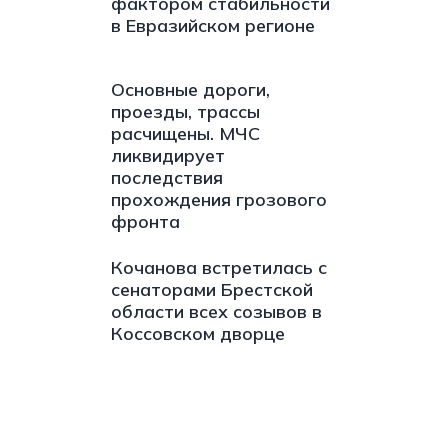
фактором стабильности
в Евразийском регионе
Основные дороги,
проезды, трассы
расчищены. МЧС
ликвидирует
последствия
прохождения грозового
фронта
Кочанова встретилась с
сенаторами Брестской
области всех созывов в
Коссовском дворце
s://t.me/minskctvby