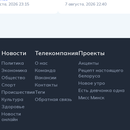
ста, 2026 23:15
7 августа, 2026 22:40
Новости
Телекомпания
Проекты
Политика
О нас
Акценты
Экономика
Команда
Рецепт настоящего
белоруса
Общество
Вакансии
Новое утро
Спорт
Контакты
Есть девчонка одна
Происшествия
Теги
Мисс Минск
Культура
Обратная связь
Здоровье
Новости
онлайн