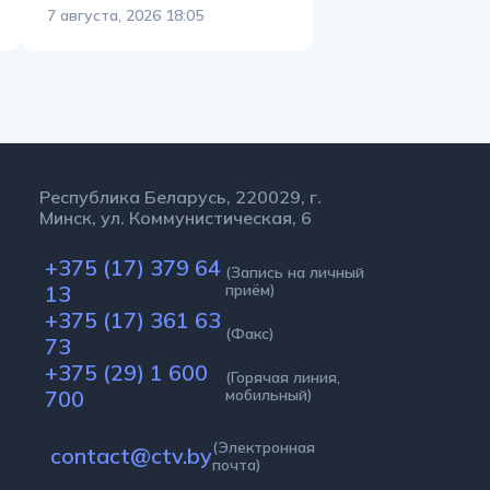
7 августа, 2026 18:05
Республика Беларусь, 220029, г.
Минск, ул. Коммунистическая, 6
+375 (17) 379 64
(Запись на личный
13
приём)
+375 (17) 361 63
(Факс)
73
+375 (29) 1 600
(Горячая линия,
700
мобильный)
(Электронная
contact@ctv.by
почта)