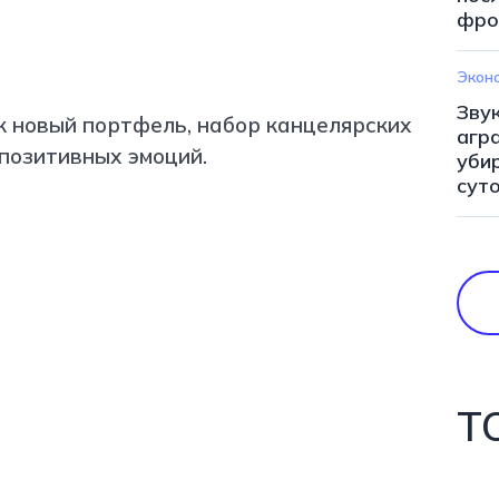
фро
Экон
Зву
к новый портфель, набор канцелярских
агр
 позитивных эмоций.
уби
сут
Т