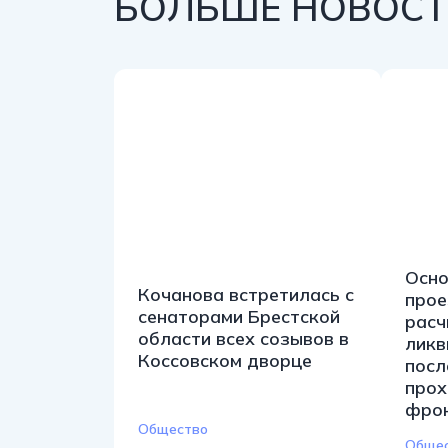
БОЛЬШЕ НОВОСТЕ
Осно
Кочанова встретилась с
прое
сенаторами Брестской
расч
области всех созывов в
ликв
Коссовском дворце
посл
прох
фро
Общество
Обще