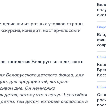
Бел
пол
ака
 девчонки из разных уголков страны.
Спор
кскурсия, концерт, мастер-классы и
Вла
фин
сов
Обще
ь правления Белорусского детского
Коч
Бре
я Белорусского детского фонда, для
Кос
н, для предприятий, которые
Обще
асивом дне. Он немножко
я деток, потому что в канун 1 сентября
Осн
рас
етям, тем детям, которые оказались в
пос