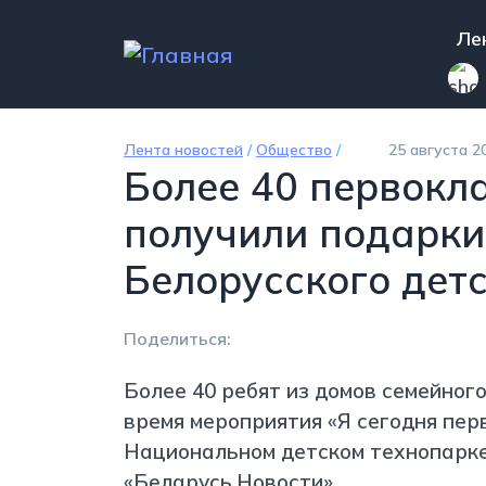
Перейти к основному содержанию
Mai
Ле
Лента новостей
/
Общество
/
25 августа 2
Более 40 первокл
получили подарки
Белорусского дет
Поделиться:
Более 40 ребят из домов семейного
время мероприятия «Я сегодня пер
Национальном детском технопарке
«Беларусь.Новости».