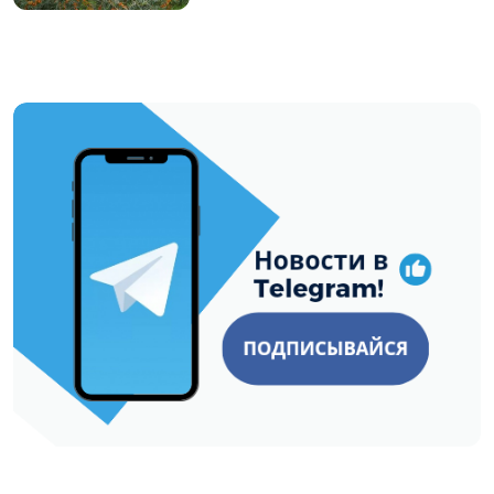
https://t.me/minskctvby