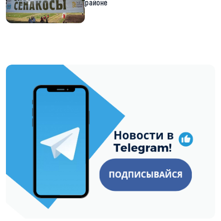
районе
https://t.me/minskctvby